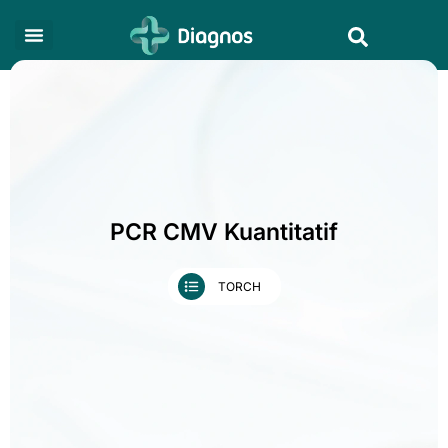
Skip
Search
to
content
PCR CMV Kuantitatif
TORCH