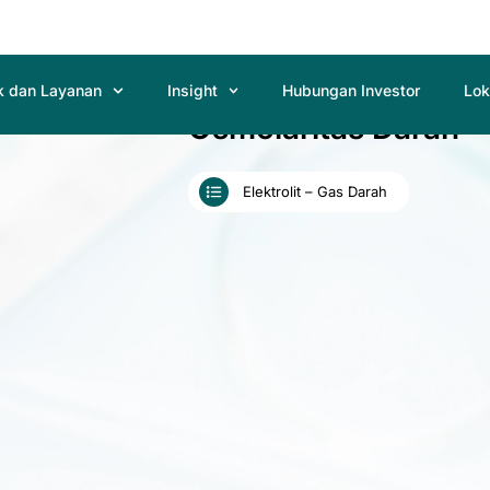
k dan Layanan
Insight
Hubungan Investor
Lok
Osmolaritas Darah
Elektrolit – Gas Darah