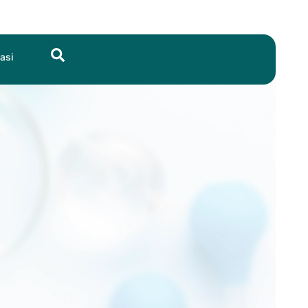
Search
asi