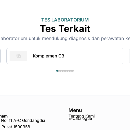
TES LABORATORIUM
Tes Terkait
on-laboratorium untuk mendukung diagnosis dan perawatan k
Komplemen C3
Menu
Anam
Tentang Kami
E-Catalogue
ro No. 11 A-C Gondangdia
a Pusat 1500358