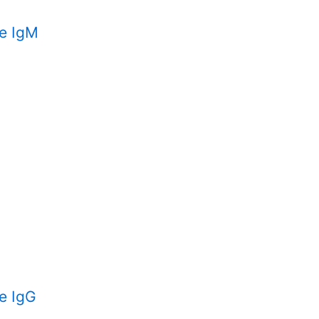
ne IgM
ne IgG