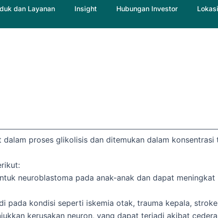
duk dan Layanan
Insight
Hubungan Investor
Lokas
 dalam proses glikolisis dan ditemukan dalam konsentrasi t
rikut:
tuk neuroblastoma pada anak-anak dan dapat meningkat pad
i pada kondisi seperti iskemia otak, trauma kepala, stroke
jukkan kerusakan neuron, yang dapat terjadi akibat cedera 