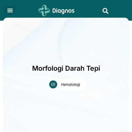
Skip
Search
to
content
Morfologi Darah Tepi
Hematologi