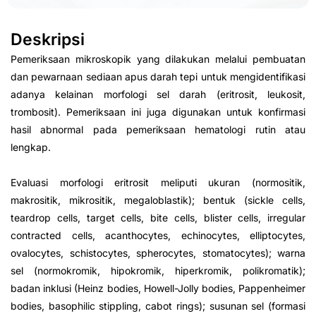
Deskripsi
Pemeriksaan mikroskopik yang dilakukan melalui pembuatan
dan pewarnaan sediaan apus darah tepi untuk mengidentifikasi
adanya kelainan morfologi sel darah (eritrosit, leukosit,
trombosit). Pemeriksaan ini juga digunakan untuk konfirmasi
hasil abnormal pada pemeriksaan hematologi rutin atau
lengkap.
Evaluasi morfologi eritrosit meliputi ukuran (normositik,
makrositik, mikrositik, megaloblastik); bentuk (sickle cells,
teardrop cells, target cells, bite cells, blister cells, irregular
contracted cells, acanthocytes, echinocytes, elliptocytes,
ovalocytes, schistocytes, spherocytes, stomatocytes); warna
sel (normokromik, hipokromik, hiperkromik, polikromatik);
badan inklusi (Heinz bodies, Howell-Jolly bodies, Pappenheimer
bodies, basophilic stippling, cabot rings); susunan sel (formasi