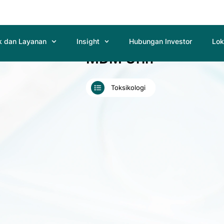
k dan Layanan
Insight
Hubungan Investor
Lok
MDM Urin
Toksikologi