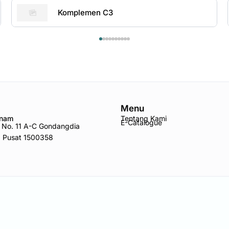
Komplemen C3
Menu
Anam
Tentang Kami
E-Catalogue
ro No. 11 A-C Gondangdia
a Pusat 1500358