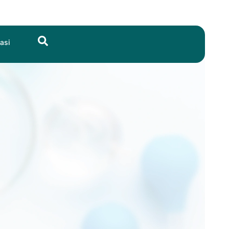
Search
asi