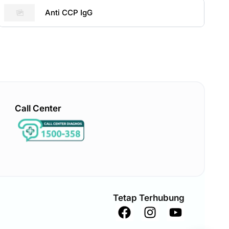
Anti CCP IgG
Call Center
Tetap Terhubung
F
I
Y
a
n
o