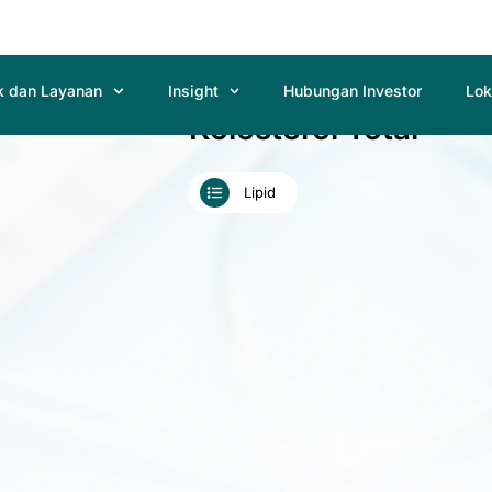
k dan Layanan
Insight
Hubungan Investor
Lok
Kolesterol Total
Lipid