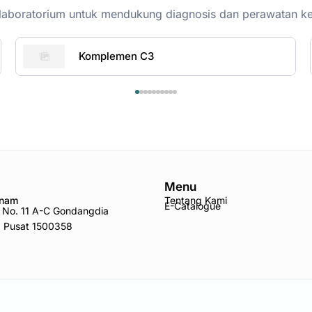
on-laboratorium untuk mendukung diagnosis dan perawatan k
Komplemen C3
Menu
Anam
Tentang Kami
E-Catalogue
ro No. 11 A-C Gondangdia
a Pusat 1500358