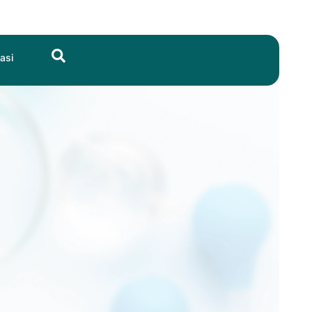
Search
asi