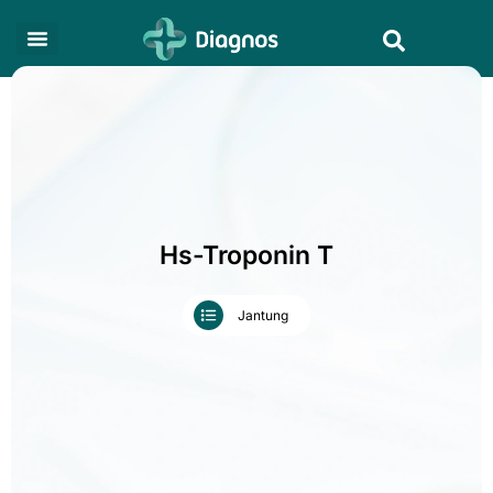
Skip
Search
to
content
Hs-Troponin T
Jantung