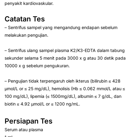
penyakit kardiovaskular.
Catatan Tes
– Sentrifus sampel yang mengandung endapan sebelum
melakukan pengujian.
– Sentrifus ulang sampel plasma K2/K3-EDTA dalam tabung
sekunder selama 5 menit pada 3000 x g atau 30 detik pada
10000 x g sebelum pengukuran.
– Pengujian tidak terpengaruh oleh ikterus (bilirubin ≤ 428
µmol/L or ≤ 25 mg/dL), hemolisis (Hb ≤ 0.062 mmol/L atau ≤
100 mg/dL), lipemia (≤ 1500mg/dL), albumin ≤ 7 g/dL, dan
biotin ≤ 4.92 µmol/L or ≤ 1200 ng/mL.
Persiapan Tes
Serum atau plasma