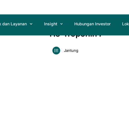
k dan Layanan
Insight
Hubungan Investor
Lok
Hs-Troponin I
Jantung