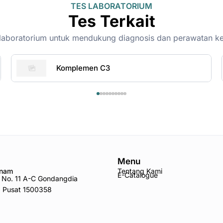
TES LABORATORIUM
Tes Terkait
on-laboratorium untuk mendukung diagnosis dan perawatan k
Komplemen C3
Menu
Anam
Tentang Kami
E-Catalogue
ro No. 11 A-C Gondangdia
a Pusat 1500358