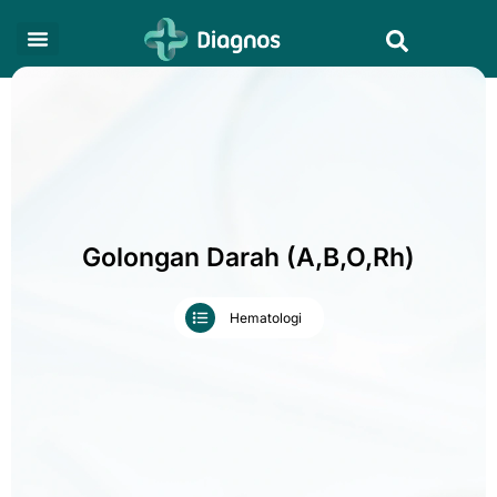
Skip
Search
to
content
Golongan Darah (A,B,O,Rh)
Hematologi