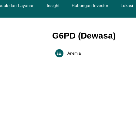
oduk dan Layanan
Insight
Hubungan Investor
Lokasi
G6PD (Dewasa)
Anemia