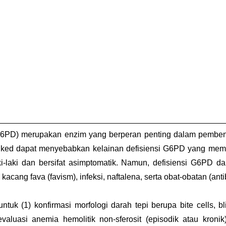
6PD) merupakan enzim yang berperan penting dalam pembent
linked dapat menyebabkan kelainan defisiensi G6PD yang membua
-laki dan bersifat asimptomatik. Namun, defisiensi G6PD d
kacang fava (favism), infeksi, naftalena, serta obat-obatan (antibi
k (1) konfirmasi morfologi darah tepi berupa bite cells, bl
valuasi anemia hemolitik non-sferosit (episodik atau kronik