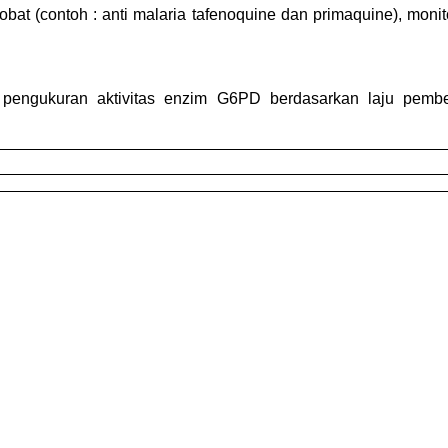
t (contoh : anti malaria tafenoquine dan primaquine), monitor
i pengukuran aktivitas enzim G6PD berdasarkan laju pe