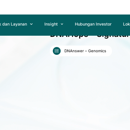
k dan Layanan
Insight
Hubungan Investor
Lok
DNAHope – Signatur
DNAnswer – Genomics