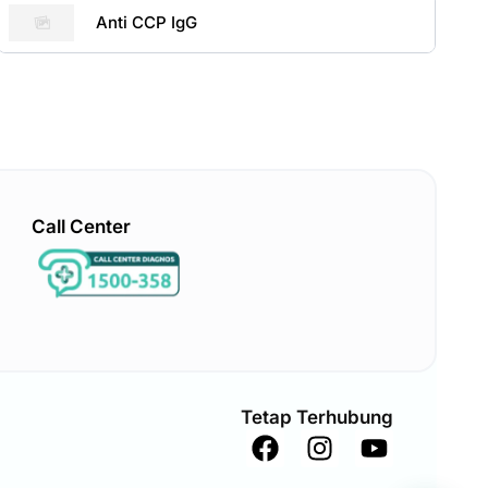
Anti CCP IgG
Call Center
Tetap Terhubung
F
I
Y
a
n
o