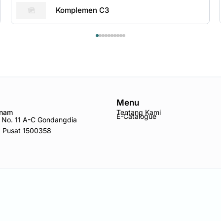
Komplemen C3
Menu
Anam
Tentang Kami
E-Catalogue
ro No. 11 A-C Gondangdia
a Pusat 1500358