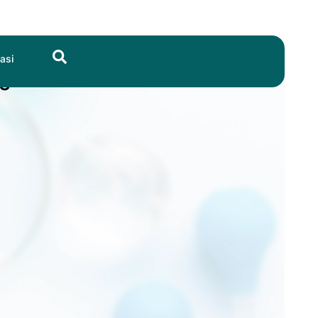
Search
asi
e