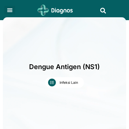
Skip
Search
to
content
Dengue Antigen (NS1)
Infeksi Lain