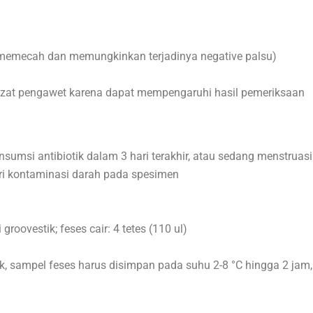
n memecah dan memungkinkan terjadinya negative palsu)
n zat pengawet karena dapat mempengaruhi hasil pemeriksaan
onsumsi antibiotik dalam 3 hari terakhir, atau sedang menstruasi
ri kontaminasi darah pada spesimen
roovestik; feses cair: 4 tetes (110 ul)
ak, sampel feses harus disimpan pada suhu 2-8 °C hingga 2 jam,