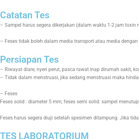
Catatan Tes
– Sampel harus segera dikerjakan (dalam waktu 1-2 jam toxi
– Feses tidak boleh dalam media transport atau media denga
Persiapan Tes
– Riwayat diare, nyeri perut, pasca rawat inap dirumah sakit, k
– Tidak dalam menstruasi, jika sedang menstruasi maka hinda
– Feses
Feses solid : diameter 5 mm; feses semi solid: sampel menutupi g
Feses harus segera diuji setelah spesimen ditampung. Jika tid
TES LABORATORIUM