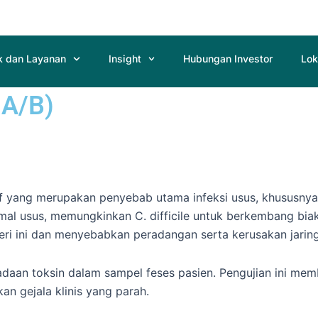
k dan Layanan
Insight
Hubungan Investor
Lok
 A/B)
tif yang merupakan penyebab utama infeksi usus, khususnya gas
l usus, memungkinkan C. difficile untuk berkembang biak. 
eri ini dan menyebabkan peradangan serta kerusakan jarin
aan toksin dalam sampel feses pasien. Pengujian ini memba
n gejala klinis yang parah.