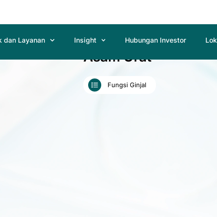
k dan Layanan
Insight
Hubungan Investor
Lok
Asam Urat
Fungsi Ginjal