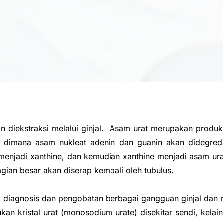
dan diekstraksi melalui ginjal. Asam urat merupakan produ
i dimana asam nukleat adenin dan guanin akan didegred
enjadi xanthine, dan kemudian xanthine menjadi asam urat
gian besar akan diserap kembali oleh tubulus.
 diagnosis dan pengobatan berbagai gangguan ginjal dan m
an kristal urat (monosodium urate) disekitar sendi, kelain