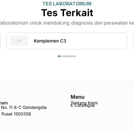
TES LABORATORIUM
Tes Terkait
on-laboratorium untuk mendukung diagnosis dan perawatan k
Komplemen C3
Menu
Anam
Tentang Kami
E-Catalogue
ro No. 11 A-C Gondangdia
a Pusat 1500358