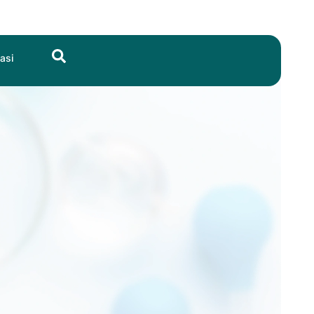
Search
asi