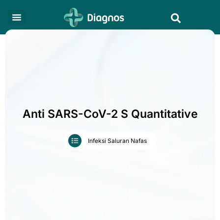
Skip
Search
to
content
Anti SARS-CoV-2 S Quantitative
Infeksi Saluran Nafas