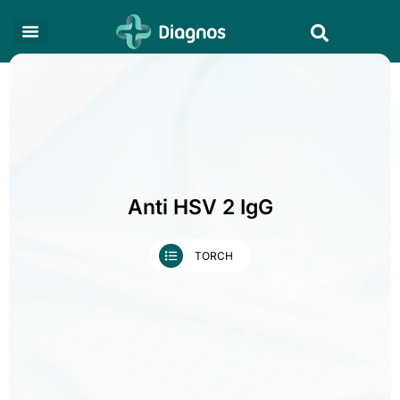
Skip
Search
to
content
Anti HSV 2 IgG
TORCH