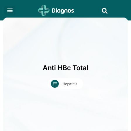
Skip
Search
to
content
Anti HBc Total
Hepatitis