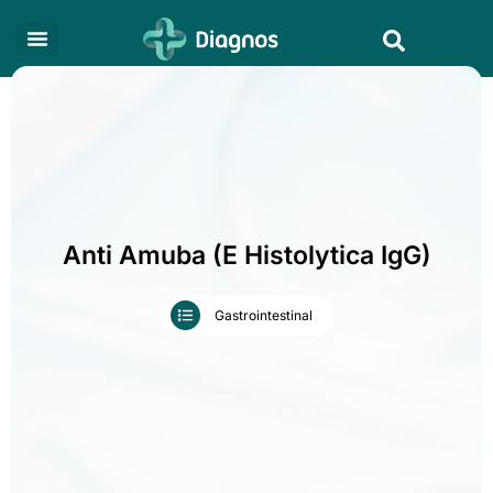
Skip
Search
to
content
Anti Amuba (E Histolytica IgG)
Gastrointestinal