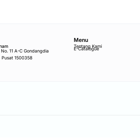
Menu
Anam
Tentang Kami
E-Catalogue
ro No. 11 A-C Gondangdia
a Pusat 1500358