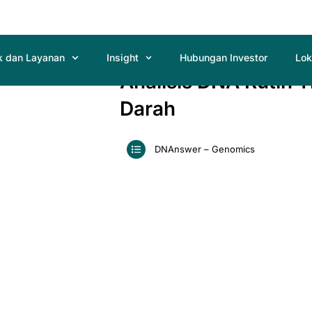
k dan Layanan
Insight
Hubungan Investor
Lok
Analisis DNA Rutin 
Darah
DNAnswer – Genomics