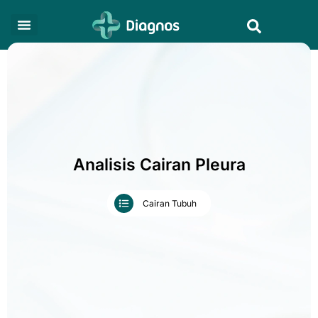
Skip
Search
to
content
Analisis Cairan Pleura
Cairan Tubuh