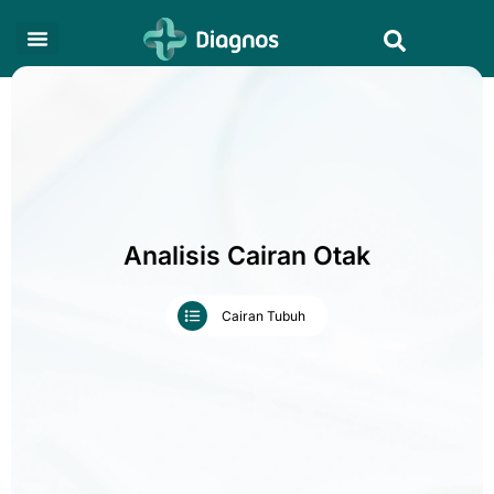
Skip
Search
to
content
Analisis Cairan Otak
Cairan Tubuh