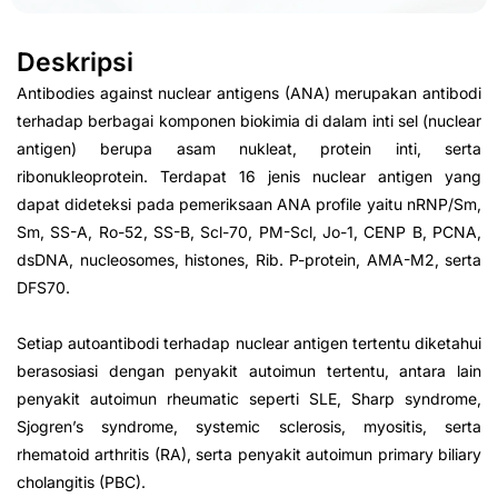
Deskripsi
Antibodies against nuclear antigens (ANA) merupakan antibodi
terhadap berbagai komponen biokimia di dalam inti sel (nuclear
antigen) berupa asam nukleat, protein inti, serta
ribonukleoprotein. Terdapat 16 jenis nuclear antigen yang
dapat dideteksi pada pemeriksaan ANA profile yaitu nRNP/Sm,
Sm, SS-A, Ro-52, SS-B, Scl-70, PM-Scl, Jo-1, CENP B, PCNA,
dsDNA, nucleosomes, histones, Rib. P-protein, AMA-M2, serta
DFS70.
Setiap autoantibodi terhadap nuclear antigen tertentu diketahui
berasosiasi dengan penyakit autoimun tertentu, antara lain
penyakit autoimun rheumatic seperti SLE, Sharp syndrome,
Sjogren’s syndrome, systemic sclerosis, myositis, serta
rhematoid arthritis (RA), serta penyakit autoimun primary biliary
cholangitis (PBC).