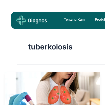
Skip
to
content
Tentang Kami
Produ
tuberkolosis