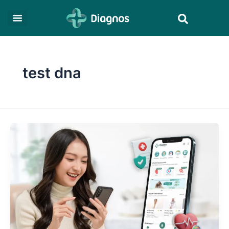
Skip
Search
to
content
test dna