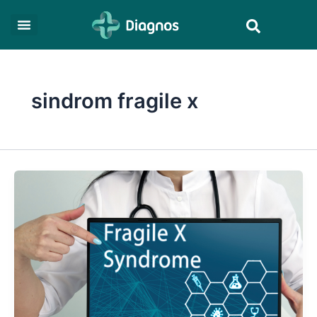
Skip
Search
to
content
sindrom fragile x