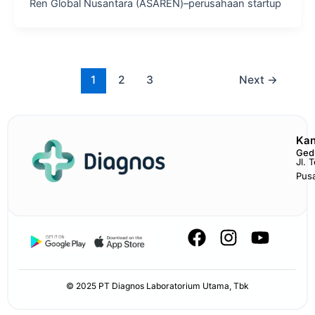
Ren Global Nusantara (ASAREN)–perusahaan startup
1
2
3
Next
→
Kan
Ged
Jl. 
Pus
F
I
Y
a
n
o
c
s
u
e
t
t
© 2025 PT Diagnos Laboratorium Utama, Tbk
b
a
u