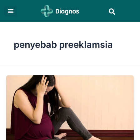
Skip
Search
to
content
penyebab preeklamsia