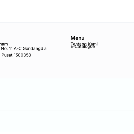
Menu
Anam
Tentang Kami
E-Catalogue
ro No. 11 A-C Gondangdia
a Pusat 1500358