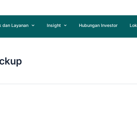
k dan Layanan
Insight
Hubungan Investor
Lok
eckup