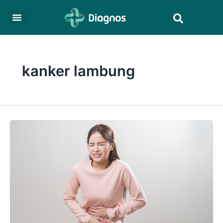
Skip
Search
to
content
kanker lambung