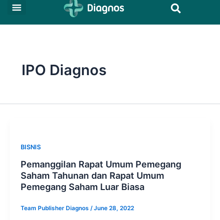
Skip
to
Tentang Kami
Produk dan Layanan
Hubungan Investor
content
IPO Diagnos
BISNIS
Pemanggilan Rapat Umum Pemegang
Saham Tahunan dan Rapat Umum
Pemegang Saham Luar Biasa
Team Publisher Diagnos
/
June 28, 2022