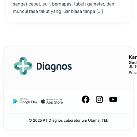
sangat cepat, sulit bernapas, tubuh gemetar, dan
muncul rasa takut yang luar biasa tanpa […]
Kan
Ged
Jl. 
Pus
F
I
Y
a
n
o
c
s
u
e
t
t
© 2025 PT Diagnos Laboratorium Utama, Tbk
b
a
u