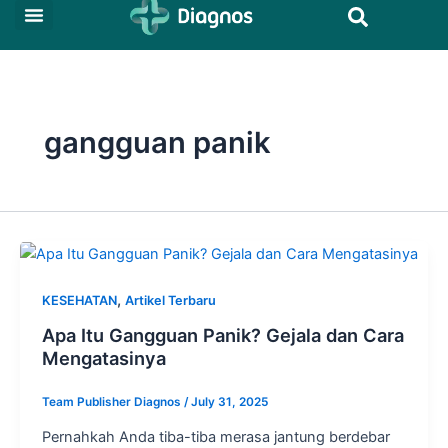
Skip
to
Tentang Kami
Produk dan Layanan
Hubungan Investor
content
gangguan panik
,
KESEHATAN
Artikel Terbaru
Apa Itu Gangguan Panik? Gejala dan Cara
Mengatasinya
Team Publisher Diagnos
/
July 31, 2025
Pernahkah Anda tiba-tiba merasa jantung berdebar