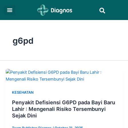
Skip
Search
to
content
g6pd
KESEHATAN
Penyakit Defisiensi G6PD pada Bayi Baru
Lahir : Mengenali Risiko Tersembunyi
Sejak Dini
Team Publisher Diagnos
/
October 21, 2025