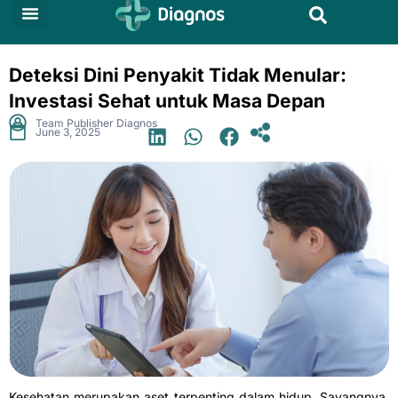
Skip
to
Tentang Kami
Produk dan Layanan
Hubungan Investor
content
Deteksi Dini Penyakit Tidak Menular:
Investasi Sehat untuk Masa Depan
.
Team Publisher Diagnos
June 3, 2025
Kesehatan merupakan aset terpenting dalam hidup. Sayangnya,