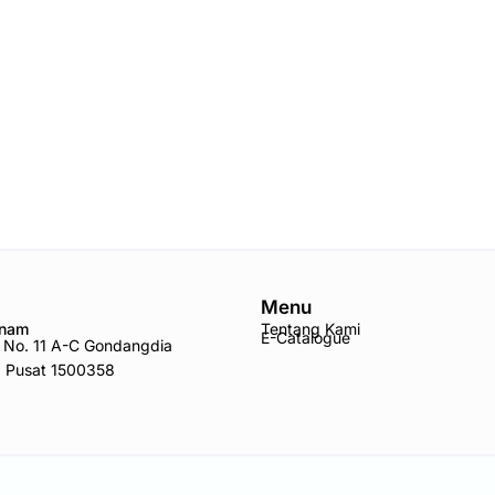
Menu
Anam
Tentang Kami
E-Catalogue
ro No. 11 A-C Gondangdia
a Pusat 1500358