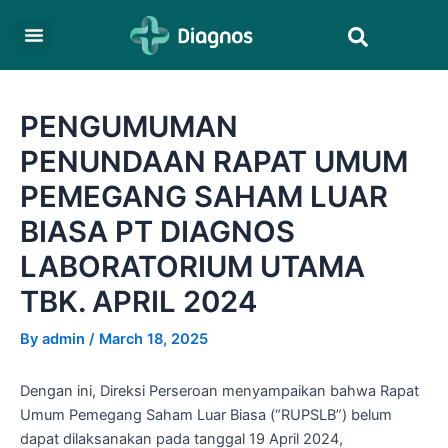
Skip
Post
Search
to
navigation
content
PENGUMUMAN
PENUNDAAN RAPAT UMUM
PEMEGANG SAHAM LUAR
BIASA PT DIAGNOS
LABORATORIUM UTAMA
TBK. APRIL 2024
By
admin
/
March 18, 2025
Dengan ini, Direksi Perseroan menyampaikan bahwa Rapat
Umum Pemegang Saham Luar Biasa (“RUPSLB”) belum
dapat dilaksanakan pada tanggal 19 April 2024,