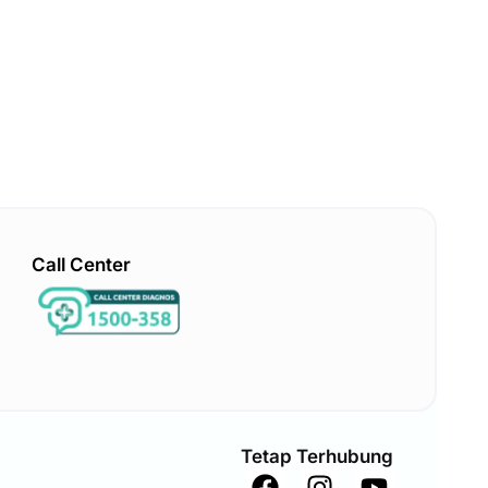
Call Center
Tetap Terhubung
F
I
Y