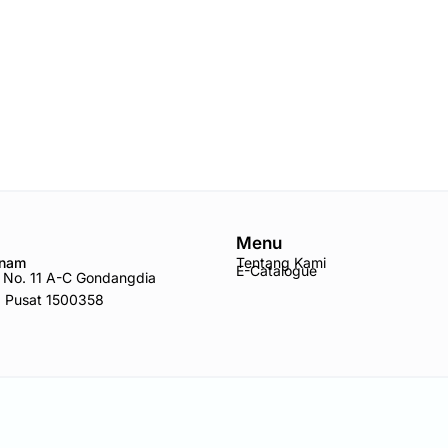
Menu
Anam
Tentang Kami
E-Catalogue
ro No. 11 A-C Gondangdia
a Pusat 1500358