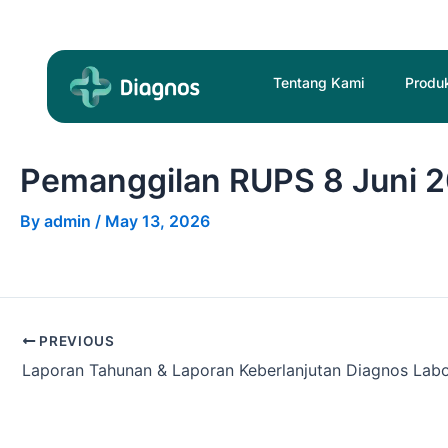
Skip
Post
to
navigation
content
Tentang Kami
Produ
Pemanggilan RUPS 8 Juni 
By
admin
/
May 13, 2026
PREVIOUS