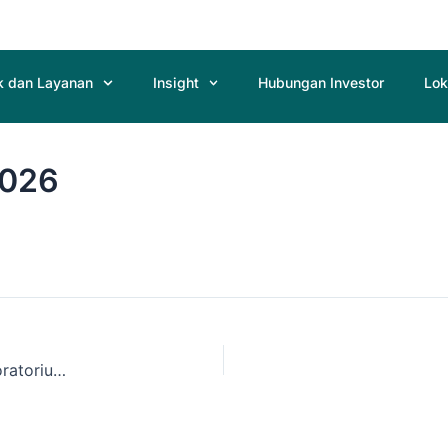
k dan Layanan
Insight
Hubungan Investor
Lok
2026
Laporan Tahunan & Laporan Keberlanjutan Diagnos Laboratorium Utama 2025