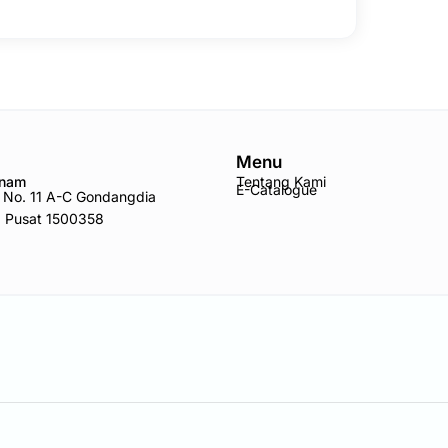
Menu
Anam
Tentang Kami
E-Catalogue
ro No. 11 A-C Gondangdia
a Pusat 1500358