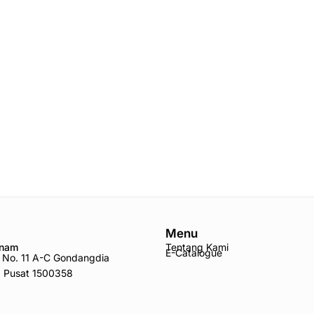
Menu
Anam
Tentang Kami
E-Catalogue
ro No. 11 A-C Gondangdia
a Pusat 1500358