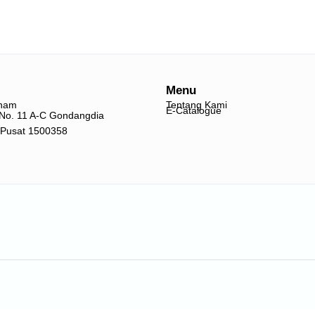
Menu
nam
Tentang Kami
E-Catalogue
o No. 11 A-C Gondangdia
 Pusat 1500358