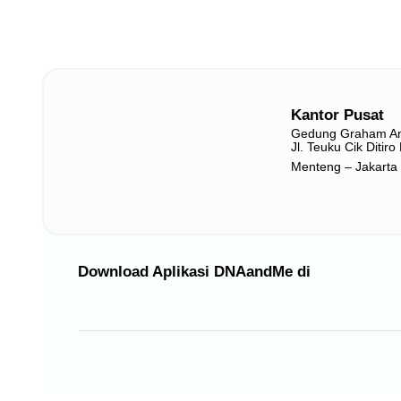
Kantor Pusat
Gedung Graham A
Jl. Teuku Cik Ditir
Menteng – Jakarta
Download Aplikasi DNAandMe di
© 2025 PT Diagnos Laboratorium Utama, Tbk